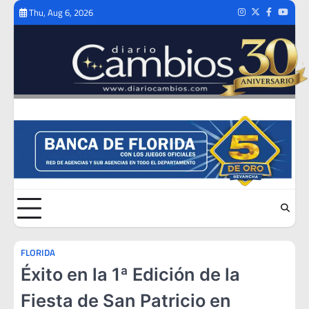
Skip
Thu, Aug 6, 2026
Instagram
Twitter
Facebook
Youtub
to
content
FLORIDA
Éxito en la 1ª Edición de la
Fiesta de San Patricio en