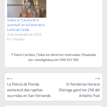
Vuelve la “Cacería de la
Juventud” en la Fiesta de la
Leche de Cardal
3 de noviembre de 2025
En «Florida»
Navegación
⟵
⟶
de
La Policía de Florida
El floridense Horacio
esclareció dos rapiñas
Olariaga ganó los 25K del
entradas
ocurridas en San Fernando
Arbolito Trail