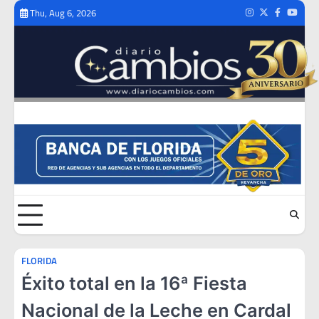
Skip
Thu, Aug 6, 2026
Instagram
Twitter
Facebook
Youtub
to
content
FLORIDA
Éxito total en la 16ª Fiesta
Nacional de la Leche en Cardal