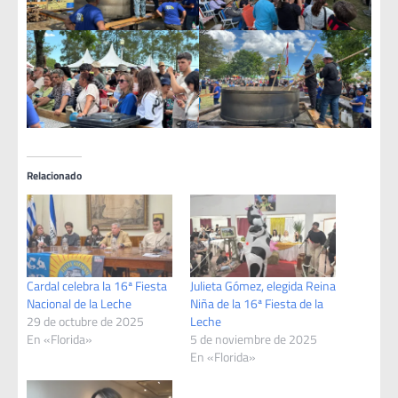
Relacionado
Cardal celebra la 16ª Fiesta
Julieta Gómez, elegida Reina
Nacional de la Leche
Niña de la 16ª Fiesta de la
29 de octubre de 2025
Leche
En «Florida»
5 de noviembre de 2025
En «Florida»