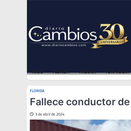
Skip
Sun, Aug 9, 2026
to
content
INICIO
FLORIDA
TRIBUNA
TURF AL DÍA
FLORIDA
Fallece conductor de 
3 de abril de 2024