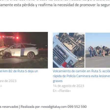
amente esta pérdida y reafirma la necesidad de promover la segur
el km 82 de Ruta 5 deja un
Volcamiento de camión en Ruta 5: acció
rápida de Policía Caminera evita lesione
bre de 2023
graves
a»
14 de agosto de 2023
En «Florida»