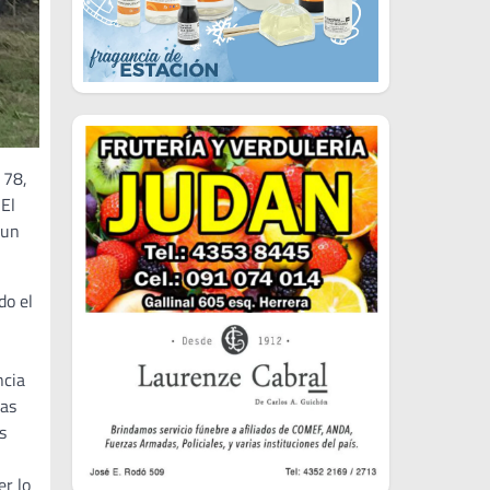
 78,
 El
 un
do el
ncia
ias
s
er lo