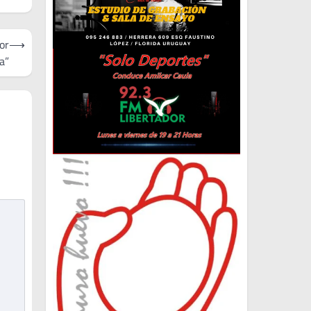
or
⟶
a”