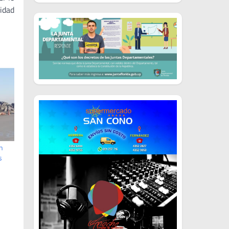
idad
n
s