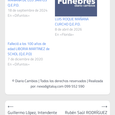
Q.E.P.D.
18 de septiembre de 2024
En «Difuntos»
LUIS ROQUE MAÑANA
CURCHO Q.E.P.D.
8 de abril de 2026
En «Florida»
Falleció a los 100 años de
edad LIBORIA MARTINEZ de
SCHOL (Q.E.P.D)
7 de diciembre de 2020
En «Difuntos»
Navegación
⟵
⟶
de
Guillermo López, Intendente
Rubén Saúl RODRÍGUEZ