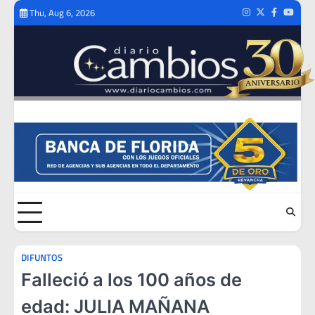
Skip
Thu, Aug 6, 2026
Instagram
Twitter
Facebook
Youtub
to
content
DIFUNTOS
Falleció a los 100 años de
edad: JULIA MAÑANA