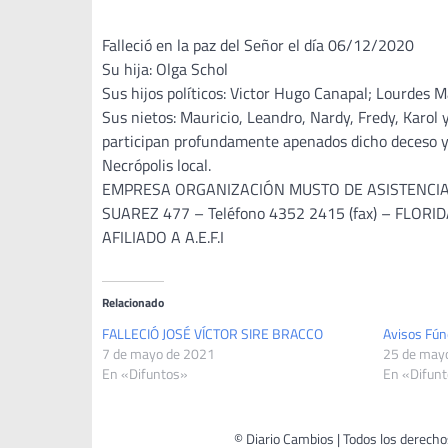
Falleció en la paz del Señor el día 06/12/2020
Su hija: Olga Schol
Sus hijos políticos: Victor Hugo Canapal; Lourdes 
Sus nietos: Mauricio, Leandro, Nardy, Fredy, Karol y
participan profundamente apenados dicho deceso y e
Necrópolis local.
EMPRESA ORGANIZACIÓN MUSTO DE ASISTENCI
SUAREZ 477 – Teléfono 4352 2415 (fax) – FLORI
AFILIADO A A.E.F.I
Relacionado
FALLECIÓ JOSÉ VÍCTOR SIRE BRACCO
Avisos Fún
7 de mayo de 2021
25 de may
En «Difuntos»
En «Difun