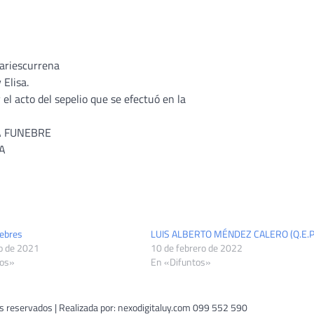
Mariescurrena
 Elisa.
l acto del sepelio que se efectuó en la
A FUNEBRE
DA
ebres
LUIS ALBERTO MÉNDEZ CALERO (Q.E.P.
o de 2021
10 de febrero de 2022
tos»
En «Difuntos»