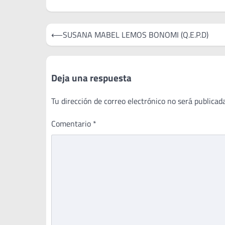
Navegación
⟵
SUSANA MABEL LEMOS BONOMI (Q.E.P.D)
de
entradas
Deja una respuesta
Tu dirección de correo electrónico no será publicada
Comentario
*