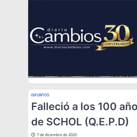
Skip
Thu, Aug 6, 2026
to
content
INICIO
FLORIDA
TRIBUNA
TURF AL DÍA
DIFUNTOS
Falleció a los 100 a
de SCHOL (Q.E.P.D)
7 de diciembre de 2020