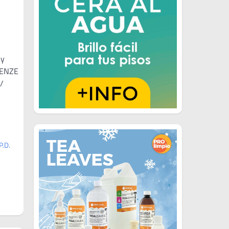
 y
URENZE
/
P.D.