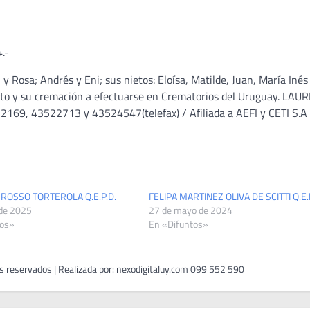
.-
n y Rosa; Andrés y Eni; sus nietos: Eloísa, Matilde, Juan, María Inés
iento y su cremación a efectuarse en Crematorios del Uruguay. LA
2169, 43522713 y 43524547(telefax) / Afiliada a AEFI y CETI S.A 
e ROSSO TORTEROLA Q.E.P.D.
FELIPA MARTINEZ OLIVA DE SCITTI Q.E.
 de 2025
27 de mayo de 2024
tos»
En «Difuntos»