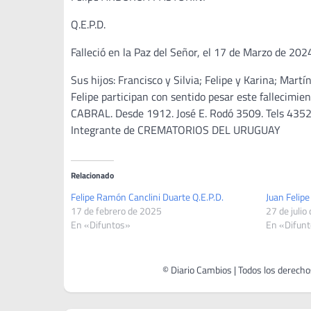
Q.E.P.D.
Falleció en la Paz del Señor, el 17 de Marzo de 2024
Sus hijos: Francisco y Silvia; Felipe y Karina; Martí
Felipe participan con sentido pesar este fallecim
CABRAL. Desde 1912. José E. Rodó 3509. Tels 4352
Integrante de CREMATORIOS DEL URUGUAY
Relacionado
Felipe Ramón Canclini Duarte Q.E.P.D.
Juan Felip
17 de febrero de 2025
27 de julio
En «Difuntos»
En «Difun