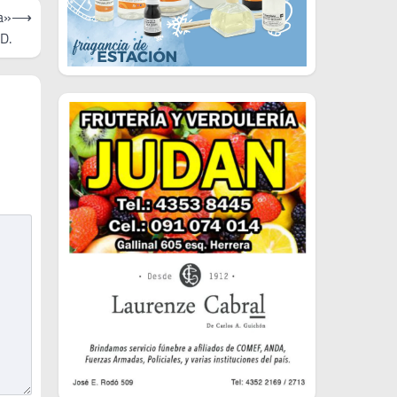
a»
⟶
.D.