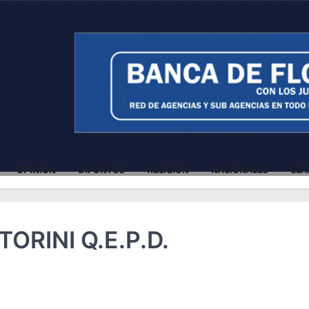
OPINIÓN
DIFUNTOS
RELIGIÓN
NACIONALES
CLA
ORINI Q.E.P.D.