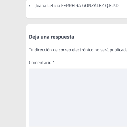
Navegación
⟵
Joana Leticia FERREIRA GONZÁLEZ Q.E.P.D.
de
entradas
Deja una respuesta
Tu dirección de correo electrónico no será publicada
Comentario
*