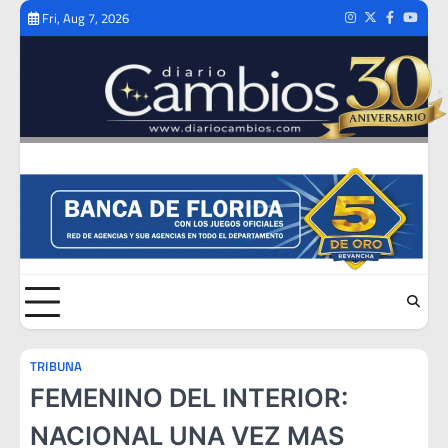
Skip
Fri, Aug 7, 2026
Instagram
Twitter
Facebook
Youtub
to
content
TRIBUNA
FEMENINO DEL INTERIOR:
NACIONAL UNA VEZ MAS