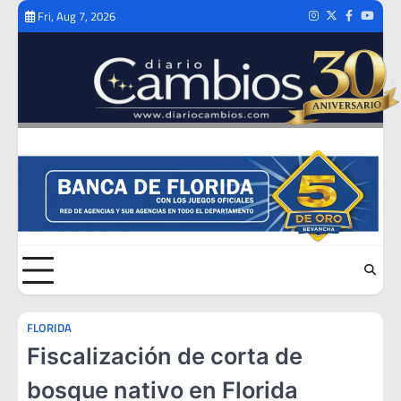
Skip
Fri, Aug 7, 2026
Instagram
Twitter
Facebook
Youtub
to
content
FLORIDA
Fiscalización de corta de
bosque nativo en Florida