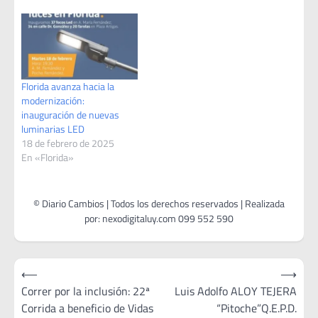
Florida avanza hacia la
modernización:
inauguración de nuevas
luminarias LED
18 de febrero de 2025
En «Florida»
Navegación
⟵
⟶
de
Correr por la inclusión: 22ª
Luis Adolfo ALOY TEJERA
Corrida a beneficio de Vidas
“Pitoche”Q.E.P.D.
entradas