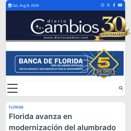
Skip
Sat, Aug 8, 2026
Instagram
Twitter
Facebook
Youtub
to
content
FLORIDA
Florida avanza en
modernización del alumbrado