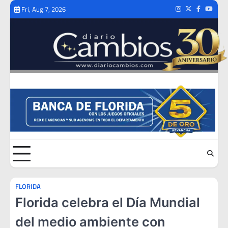
Skip
Fri, Aug 7, 2026
Instagram
Twitter
Facebook
Youtub
to
content
FLORIDA
Florida celebra el Día Mundial
del medio ambiente con