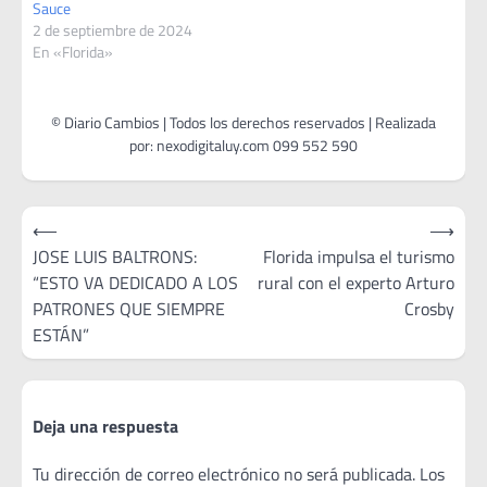
Sauce
2 de septiembre de 2024
En «Florida»
Navegación
⟵
⟶
de
JOSE LUIS BALTRONS:
Florida impulsa el turismo
“ESTO VA DEDICADO A LOS
rural con el experto Arturo
entradas
PATRONES QUE SIEMPRE
Crosby
ESTÁN”
Deja una respuesta
Tu dirección de correo electrónico no será publicada.
Los