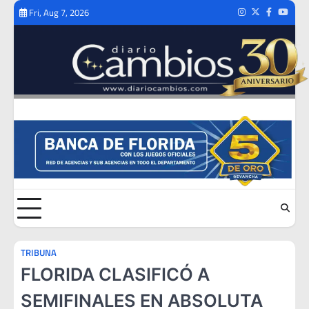
Skip
Fri, Aug 7, 2026
Instagram
Twitter
Facebook
Youtub
to
content
TRIBUNA
FLORIDA CLASIFICÓ A
SEMIFINALES EN ABSOLUTA