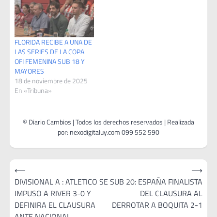
FLORIDA RECIBE A UNA DE
LAS SERIES DE LA COPA
OFI FEMENINA SUB 18 Y
MAYORES
18 de noviembre de 2025
En «Tribuna»
Navegación
⟵
⟶
de
DIVISIONAL A : ATLETICO SE
SUB 20: ESPAÑA FINALISTA
IMPUSO A RIVER 3-0 Y
DEL CLAUSURA AL
entradas
DEFINIRA EL CLAUSURA
DERROTAR A BOQUITA 2-1
ANTE NACIONAL