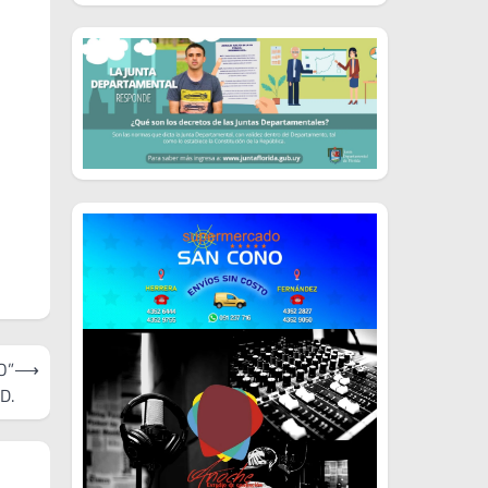
O”
⟶
.D.