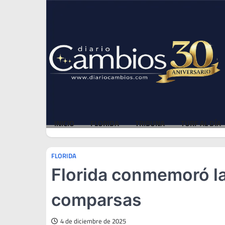
Skip
Mon, Aug 10, 2026
to
content
INICIO
FLORIDA
TRIBUNA
TURF AL DÍA
FLORIDA
Florida conmemoró la
comparsas
4 de diciembre de 2025