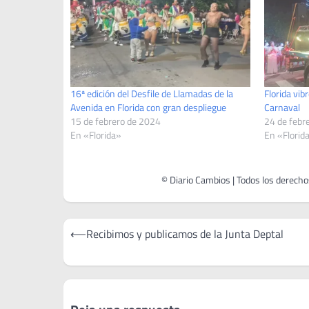
16ª edición del Desfile de Llamadas de la
Florida vibr
Avenida en Florida con gran despliegue
Carnaval
15 de febrero de 2024
24 de febr
En «Florida»
En «Florid
Navegación
⟵
Recibimos y publicamos de la Junta Deptal
de
entradas