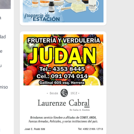
a
dad
de
u
miso
l