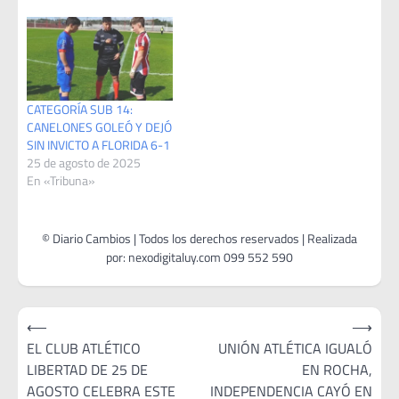
CATEGORÍA SUB 14:
CANELONES GOLEÓ Y DEJÓ
SIN INVICTO A FLORIDA 6-1
25 de agosto de 2025
En «Tribuna»
Navegación
⟵
⟶
de
EL CLUB ATLÉTICO
UNIÓN ATLÉTICA IGUALÓ
LIBERTAD DE 25 DE
EN ROCHA,
entradas
AGOSTO CELEBRA ESTE
INDEPENDENCIA CAYÓ EN