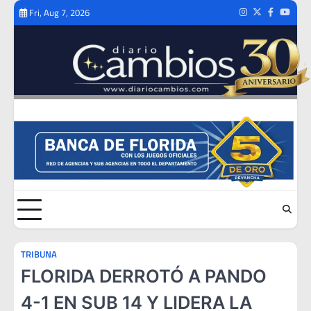
Skip
Fri, Aug 7, 2026
Instagram
Twitter
Facebook
Youtub
to
content
TRIBUNA
FLORIDA DERROTÓ A PANDO
4-1 EN SUB 14 Y LIDERA LA