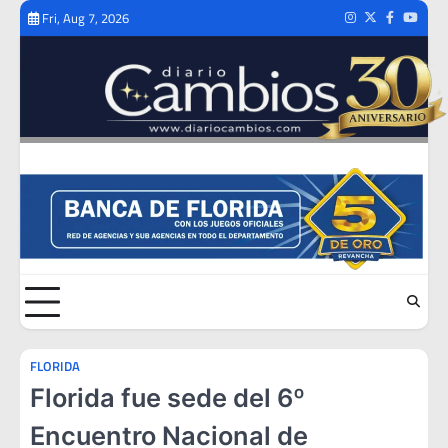
Skip
Fri, Aug 7, 2026
Instagram
Twitter
Facebook
Youtub
to
content
FLORIDA
Florida fue sede del 6º
Encuentro Nacional de