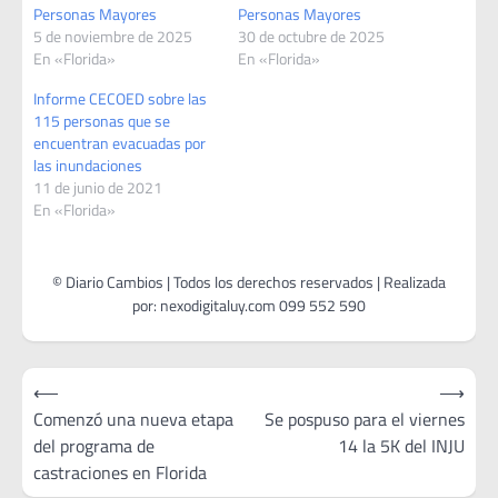
Personas Mayores
Personas Mayores
5 de noviembre de 2025
30 de octubre de 2025
En «Florida»
En «Florida»
Informe CECOED sobre las
115 personas que se
encuentran evacuadas por
las inundaciones
11 de junio de 2021
En «Florida»
Navegación
⟵
⟶
de
Comenzó una nueva etapa
Se pospuso para el viernes
del programa de
14 la 5K del INJU
entradas
castraciones en Florida