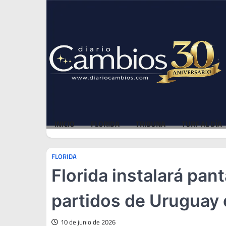
Skip
Fri, Aug 7, 2026
to
content
INICIO
FLORIDA
TRIBUNA
TURF AL DÍA
FLORIDA
Florida instalará pant
partidos de Uruguay 
10 de junio de 2026