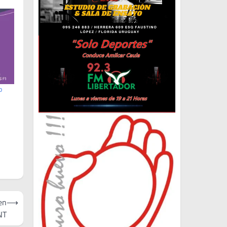
o
en
⟶
NT