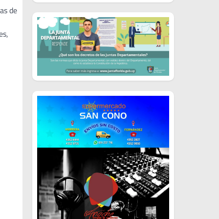
ias de
es,