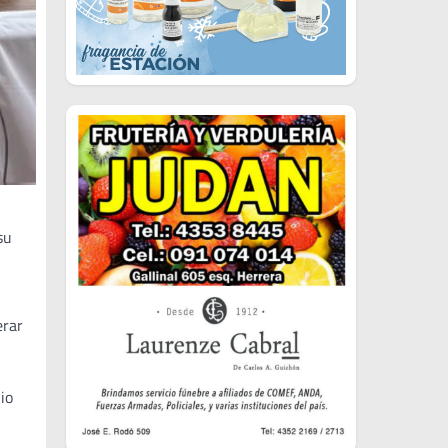
su
erar
io