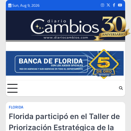
Skip
Sun, Aug 9, 2026
Instagram
Twitter
Facebook
Youtub
to
content
FLORIDA
Florida participó en el Taller de
Priorización Estratégica de la