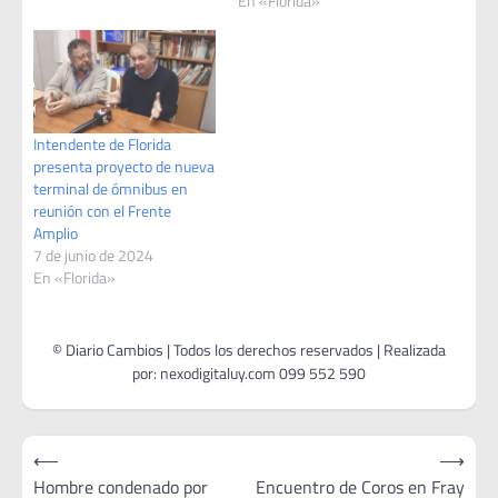
En «Florida»
Intendente de Florida
presenta proyecto de nueva
terminal de ómnibus en
reunión con el Frente
Amplio
7 de junio de 2024
En «Florida»
Navegación
⟵
⟶
de
Hombre condenado por
Encuentro de Coros en Fray