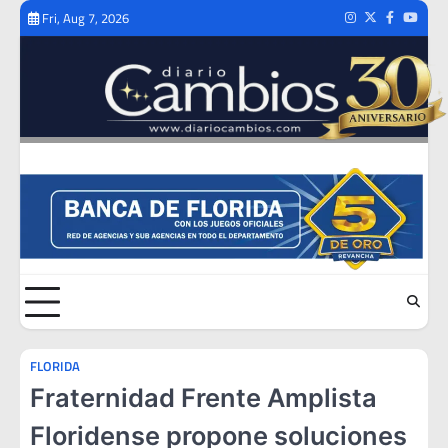
Skip
Fri, Aug 7, 2026
Instagram
Twitter
Facebook
Youtub
to
content
FLORIDA
Fraternidad Frente Amplista
Floridense propone soluciones