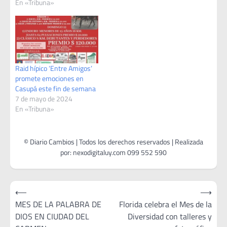
En «Tribuna»
Raid hípico ‘Entre Amigos’
promete emociones en
Casupá este fin de semana
7 de mayo de 2024
En «Tribuna»
Navegación
⟵
⟶
de
MES DE LA PALABRA DE
Florida celebra el Mes de la
DIOS EN CIUDAD DEL
Diversidad con talleres y
entradas