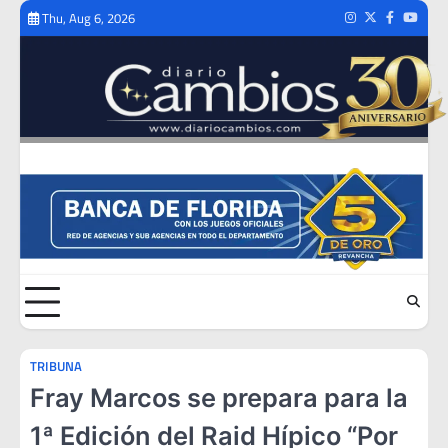
Skip
Thu, Aug 6, 2026
Instagram
Twitter
Facebook
Youtub
to
content
TRIBUNA
Fray Marcos se prepara para la
1ª Edición del Raid Hípico “Por