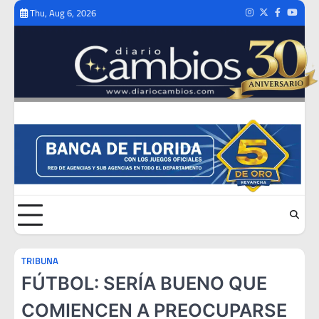
Skip
Thu, Aug 6, 2026
Instagram
Twitter
Facebook
Youtub
to
content
TRIBUNA
FÚTBOL: SERÍA BUENO QUE
COMIENCEN A PREOCUPARSE