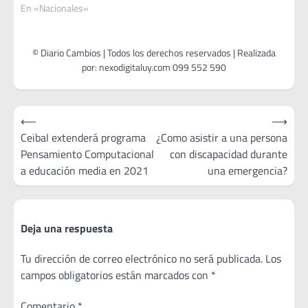
En «Nacionales»
Navegación
⟵
⟶
de
Ceibal extenderá programa
¿Como asistir a una persona
Pensamiento Computacional
con discapacidad durante
entradas
a educación media en 2021
una emergencia?
Deja una respuesta
Tu dirección de correo electrónico no será publicada.
Los
campos obligatorios están marcados con
*
Comentario
*