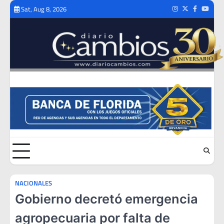
Skip
Sat, Aug 8, 2026
Instagram
Twitter
Facebook
Youtub
to
content
NACIONALES
Gobierno decretó emergencia
agropecuaria por falta de