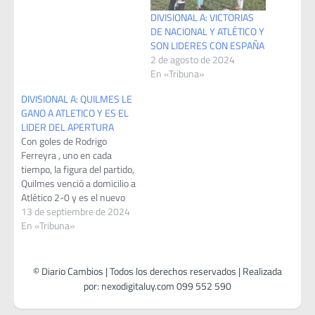
DIVISIONAL A: VICTORIAS
DE NACIONAL Y ATLÉTICO Y
SON LIDERES CON ESPAÑA
2 de agosto de 2024
En «Tribuna»
DIVISIONAL A: QUILMES LE
GANO A ATLETICO Y ES EL
LIDER DEL APERTURA
Con goles de Rodrigo
Ferreyra , uno en cada
tiempo, la figura del partido,
Quilmes venció a domicilio a
Atlético 2-0 y es el nuevo
lider del Apertura , triunfo
13 de septiembre de 2024
luchado y trabajado,
En «Tribuna»
aprovecho los errores en el
fondo Albiceleste , después
de 10 años Quilmes vuelve
a ganar en…