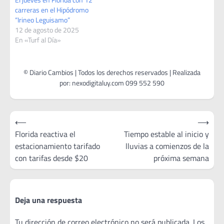
carreras en el Hipódromo
“Irineo Leguisamo”
12 de agosto de 2025
En «Turf al Día»
Navegación
⟵
⟶
de
Florida reactiva el
Tiempo estable al inicio y
estacionamiento tarifado
lluvias a comienzos de la
entradas
con tarifas desde $20
próxima semana
Deja una respuesta
Tu dirección de correo electrónico no será publicada.
Los