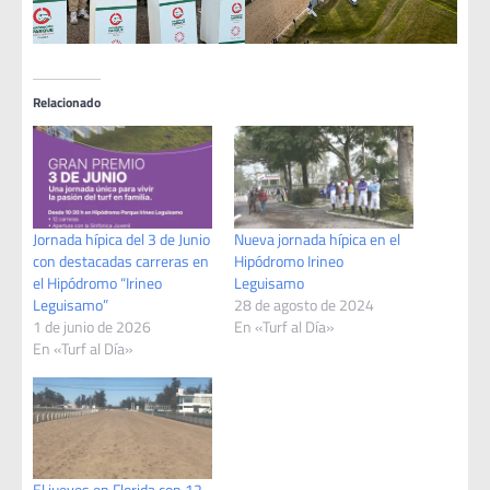
Relacionado
Jornada hípica del 3 de Junio
Nueva jornada hípica en el
con destacadas carreras en
Hipódromo Irineo
el Hipódromo “Irineo
Leguisamo
Leguisamo”
28 de agosto de 2024
1 de junio de 2026
En «Turf al Día»
En «Turf al Día»
El jueves en Florida con 12