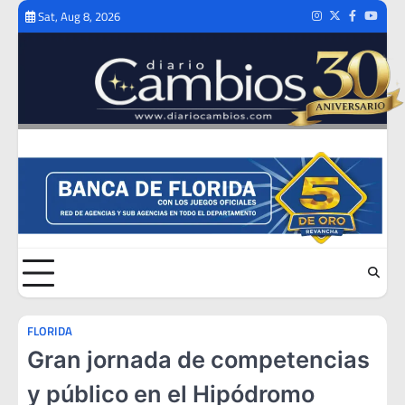
Skip
Sat, Aug 8, 2026
Instagram
Twitter
Facebook
Youtub
to
content
FLORIDA
Gran jornada de competencias
y público en el Hipódromo