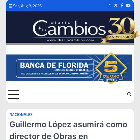
Skip
Sat, Aug 8, 2026
Instagram
Twitter
Facebook
Youtub
to
content
NACIONALES
Guillermo López asumirá como
director de Obras en