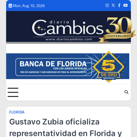
Skip
Mon, Aug 10, 2026
Instagram
Twitter
Facebook
Youtub
to
content
FLORIDA
Gustavo Zubia oficializa
representatividad en Florida y