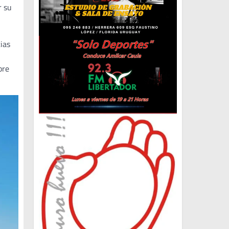
r su
ias
bre