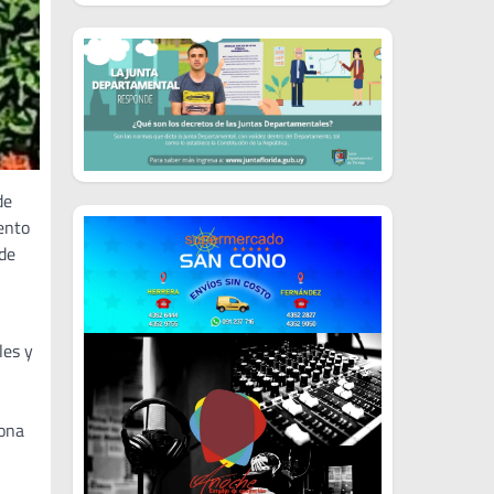
de
iento
 de
les y
zona