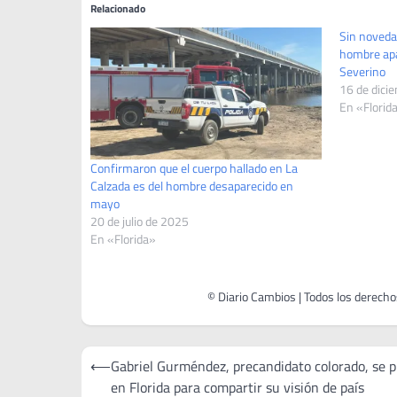
Relacionado
Sin novedad
hombre apa
Severino
16 de dici
En «Florid
Confirmaron que el cuerpo hallado en La
Calzada es del hombre desaparecido en
mayo
20 de julio de 2025
En «Florida»
Navegación
⟵
Gabriel Gurméndez, precandidato colorado, se 
de
en Florida para compartir su visión de país