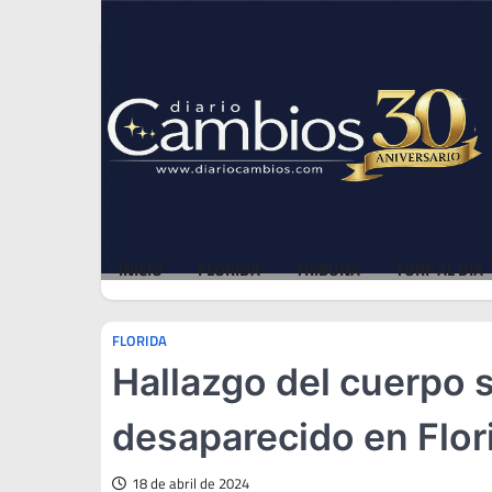
Skip
Sat, Aug 8, 2026
to
content
INICIO
FLORIDA
TRIBUNA
TURF AL DÍA
FLORIDA
Hallazgo del cuerpo 
desaparecido en Flor
18 de abril de 2024