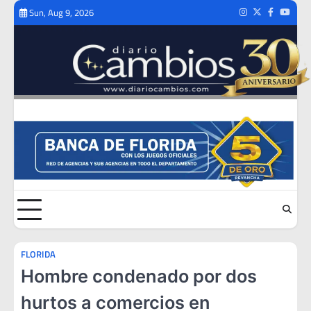
Skip
Sun, Aug 9, 2026
Instagram
Twitter
Facebook
Youtub
to
content
FLORIDA
Hombre condenado por dos
hurtos a comercios en