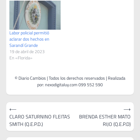
Labor policial permitió
aclarar dos hechos en
Sarandí Grande
19 de abril de 2023
En «Florida»
Navegación
⟵
⟶
de
CLARO SATURNINO FLEITAS
BRENDA ESTHER MATO
SMITH (Q.E.P.D.)
RIJO (Q.E.P.D)
entradas