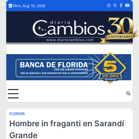
Skip
Mon, Aug 10, 2026
Instagram
Twitter
Facebook
Youtub
to
content
FLORIDA
Hombre in fraganti en Sarandí
Grande