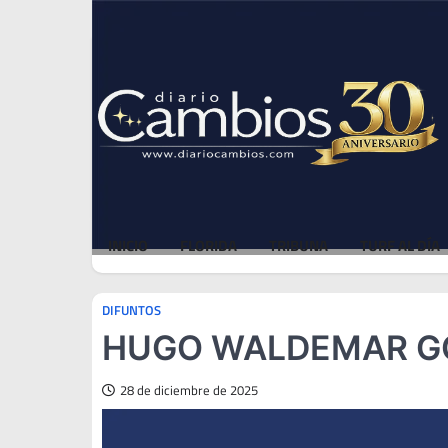
Skip
Fri, Aug 7, 2026
to
content
INICIO
FLORIDA
TRIBUNA
TURF AL DÍA
DIFUNTOS
HUGO WALDEMAR GON
28 de diciembre de 2025