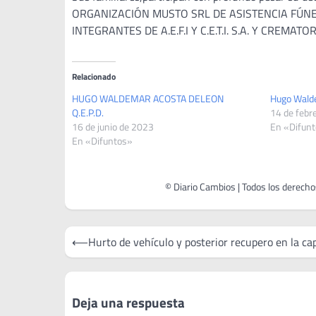
ORGANIZACIÓN MUSTO SRL DE ASISTENCIA FÚNEBR
INTEGRANTES DE A.E.F.I Y C.E.T.I. S.A. Y CREMAT
Relacionado
HUGO WALDEMAR ACOSTA DELEON
Hugo Wal
Q.E.P.D.
14 de febr
16 de junio de 2023
En «Difun
En «Difuntos»
Navegación
⟵
Hurto de vehículo y posterior recupero en la cap
de
entradas
Deja una respuesta