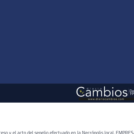
ceso y el acto del sepelio efectuado en la Necrópolis local. EMPRE