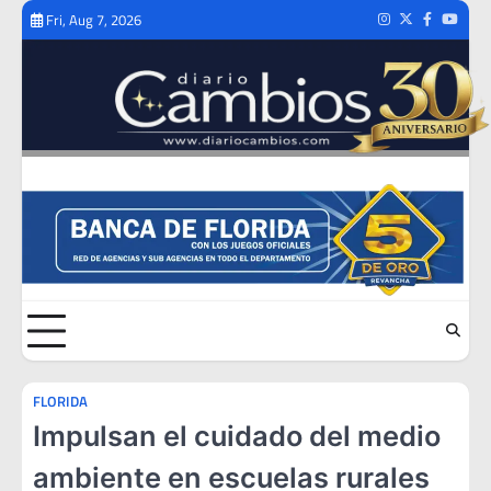
Skip
Fri, Aug 7, 2026
Instagram
Twitter
Facebook
Youtub
to
content
FLORIDA
Impulsan el cuidado del medio
ambiente en escuelas rurales