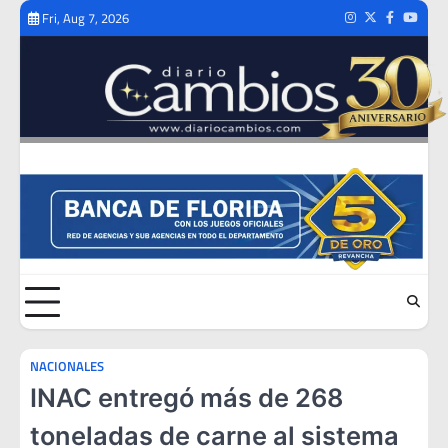
Skip
Fri, Aug 7, 2026
Instagram
Twitter
Facebook
Youtub
to
content
NACIONALES
INAC entregó más de 268
toneladas de carne al sistema