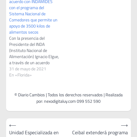
acuerdo con INDAMIDES
con el programa del
Sistema Nacional de
Comedores que permite un
apoyo de 3500 kilos de
alimentos secos
Con la presencia del
Presidente del INDA
(Instituto Nacional de
Alimentación) Ignacio Elgue,
a través de un acuerdo
establecido entre la
31 de mayo de 2021
Intendencia Departamental
En «Florida»
de Florida y el INDA- MIDES
se renovó y amplió el
acuerdo con el programa del
Sistema Nacional de
Comedores que permite un
apoyo de 3500 kilos…
Navegación
⟵
⟶
de
Unidad Especializada en
Ceibal extenderá programa