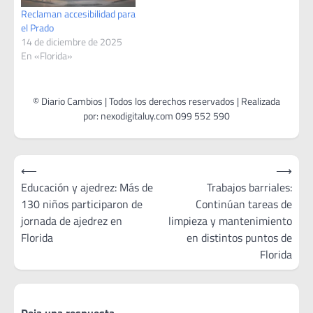
Reclaman accesibilidad para
el Prado
14 de diciembre de 2025
En «Florida»
Navegación
⟵
⟶
de
Educación y ajedrez: Más de
Trabajos barriales:
130 niños participaron de
Continúan tareas de
entradas
jornada de ajedrez en
limpieza y mantenimiento
Florida
en distintos puntos de
Florida
Deja una respuesta