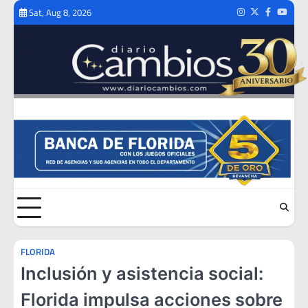
Skip
Sat, Aug 8, 2026
Instagram
Twitter
Facebook
Youtub
to
content
FLORIDA
Inclusión y asistencia social:
Florida impulsa acciones sobre