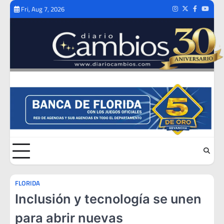
Skip
Fri, Aug 7, 2026
Instagram
Twitter
Facebook
Youtub
to
content
FLORIDA
Inclusión y tecnología se unen
para abrir nuevas