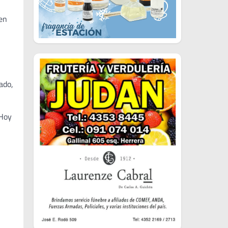
en
ado,
 Hoy