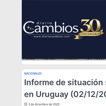
Skip
Sat, Aug 8, 2026
to
content
INICIO
FLORIDA
TRIBUNA
TURF AL DÍA
NACIONALES
Informe de situación
en Uruguay (02/12/2
3 de diciembre de 2020