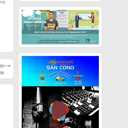
irus
es
⟶
tos