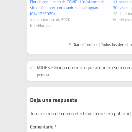
Florida con 1 caso de COVID-19: Informe de
11 casos n
situación sobre coronavirus en Uruguay
30 casos p
(04/12/2020)
12 de dici
4 de diciembre de 2020
En «Florid
En «Florida»
Navegación
⟵
MIDES Florida comunica que atenderá solo con
de
previa.
entradas
Deja una respuesta
Tu dirección de correo electrónico no será publicada
Comentario
*