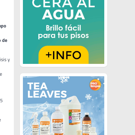
empo
o de
sis y
de
25
e