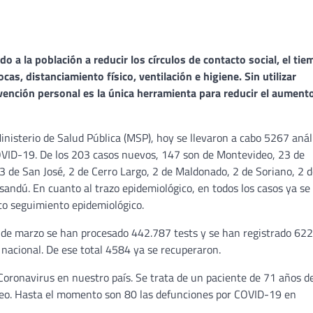
o a la población a reducir los círculos de contacto social, el ti
as, distanciamiento físico, ventilación e higiene. Sin utilizar
revención personal es la única herramienta para reducir el aument
nisterio de Salud Pública (MSP), hoy se llevaron a cabo 5267 análi
VID-19. De los 203 casos nuevos, 147 son de Montevideo, 23 de
 3 de San José, 2 de Cerro Largo, 2 de Maldonado, 2 de Soriano, 2 
andú. En cuanto al trazo epidemiológico, en todos los casos ya se
cto seguimiento epidemiológico.
3 de marzo se han procesado 442.787 tests y se han registrado 62
o nacional. De ese total 4584 ya se recuperaron.
Coronavirus en nuestro país. Se trata de un paciente de 71 años d
eo. Hasta el momento son 80 las defunciones por COVID-19 en