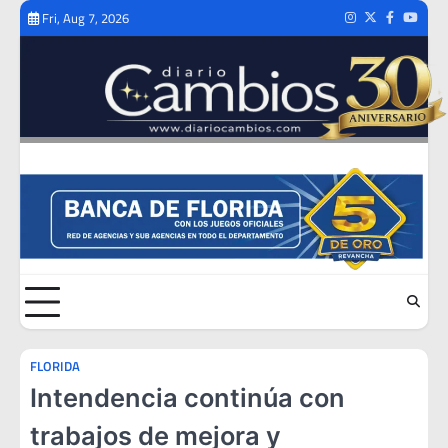
Skip
Fri, Aug 7, 2026
Instagram
Twitter
Facebook
Youtub
to
content
FLORIDA
Intendencia continúa con
trabajos de mejora y