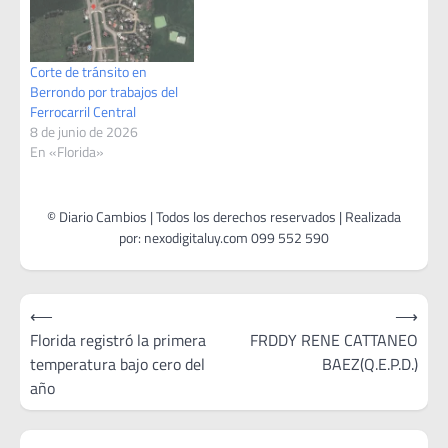
Corte de tránsito en
Berrondo por trabajos del
Ferrocarril Central
8 de junio de 2026
En «Florida»
Navegación
⟵
⟶
de
Florida registró la primera
FRDDY RENE CATTANEO
temperatura bajo cero del
BAEZ(Q.E.P.D.)
entradas
año