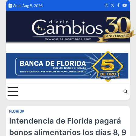
Skip
Wed, Aug 5, 2026
Instagram
Twitter
Facebook
Youtub
to
content
FLORIDA
Intendencia de Florida pagará
bonos alimentarios los días 8, 9