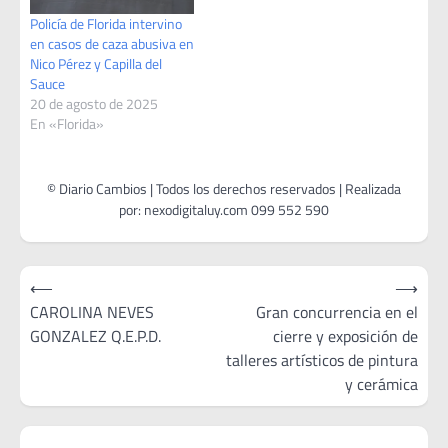
Policía de Florida intervino
en casos de caza abusiva en
Nico Pérez y Capilla del
Sauce
20 de agosto de 2025
En «Florida»
Navegación
⟵
⟶
de
CAROLINA NEVES
Gran concurrencia en el
GONZALEZ Q.E.P.D.
cierre y exposición de
entradas
talleres artísticos de pintura
y cerámica