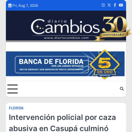
Skip
Fri, Aug 7, 2026
Instagram
Twitter
Facebook
Youtub
to
content
FLORIDA
Intervención policial por caza
abusiva en Casupá culminó