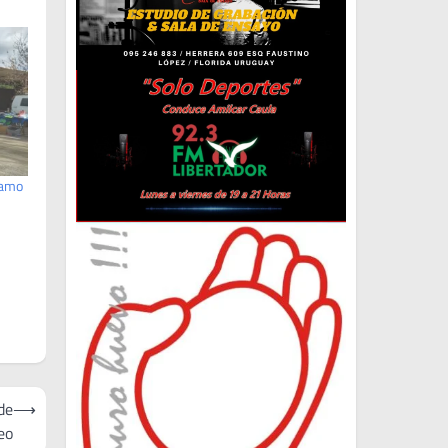
zamo
de
⟶
eo