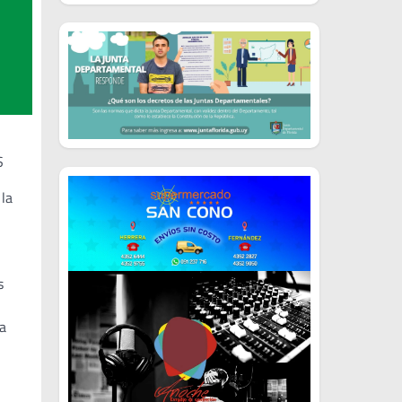
S
 la
s
ra