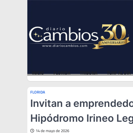
Skip
Fri, Aug 7, 2026
to
content
INICIO
FLORIDA
TRIBUNA
TURF AL DÍA
FLORIDA
Invitan a emprendedor
Hipódromo Irineo Le
14 de mayo de 2026