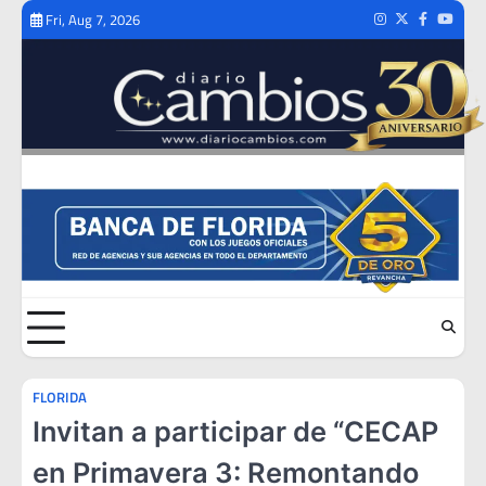
Skip
Fri, Aug 7, 2026
Instagram
Twitter
Facebook
Youtub
to
content
FLORIDA
Invitan a participar de “CECAP
en Primavera 3: Remontando