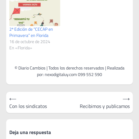
2ª Edición de “CECAP en
Primavera” en Florida
16 de octubre de 2024
En «Florida»
Navegación
⟵
⟶
de
Con los sindicatos
Recibimos y publicamos
entradas
Deja una respuesta