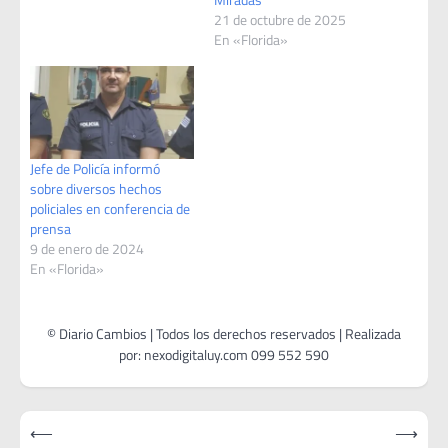
Encargada del Área Ecilda
21 de octubre de 2025
Albarenga y varios
En «Florida»
Directores del equipo de
gobierno. Las imágenes
fueron pintadas con la
colaboración de…
Jefe de Policía informó
sobre diversos hechos
policiales en conferencia de
prensa
9 de enero de 2024
En «Florida»
Navegación
⟵
⟶