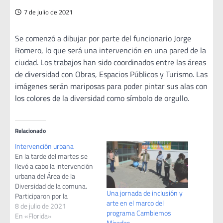
7 de julio de 2021
Se comenzó a dibujar por parte del funcionario Jorge
Romero, lo que será una intervención en una pared de la
ciudad. Los trabajos han sido coordinados entre las áreas
de diversidad con Obras, Espacios Públicos y Turismo. Las
imágenes serán mariposas para poder pintar sus alas con
los colores de la diversidad como símbolo de orgullo.
Relacionado
Intervención urbana
En la tarde del martes se
llevó a cabo la intervención
urbana del Área de la
Diversidad de la comuna.
Una jornada de inclusión y
Participaron por la
arte en el marco del
Intendencia el Secretario
8 de julio de 2021
programa Cambiemos
General Marcos Pérez, la
En «Florida»
Miradas