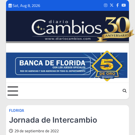
Skip
Sat, Aug 8, 2026
Instagram
Twitter
Facebook
Youtub
to
content
FLORIDA
Jornada de Intercambio
29 de septiembre de 2022