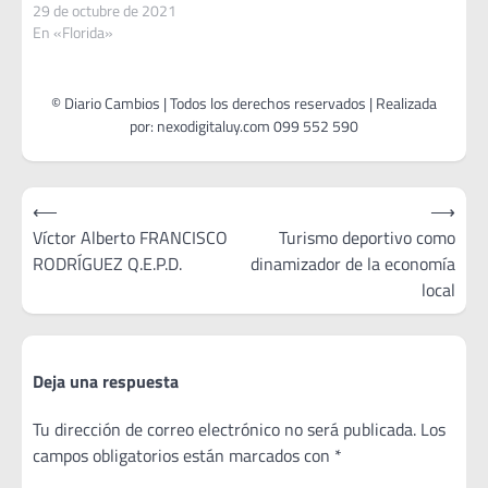
29 de octubre de 2021
En «Florida»
Navegación
⟵
⟶
de
Víctor Alberto FRANCISCO
Turismo deportivo como
RODRÍGUEZ Q.E.P.D.
dinamizador de la economía
entradas
local
Deja una respuesta
Tu dirección de correo electrónico no será publicada.
Los
campos obligatorios están marcados con
*