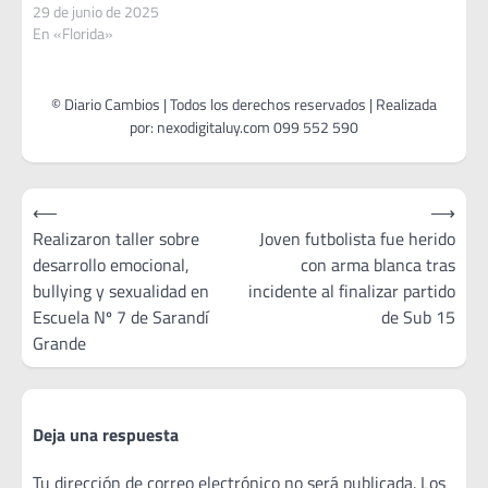
29 de junio de 2025
En «Florida»
Navegación
⟵
⟶
de
Realizaron taller sobre
Joven futbolista fue herido
desarrollo emocional,
con arma blanca tras
entradas
bullying y sexualidad en
incidente al finalizar partido
Escuela Nº 7 de Sarandí
de Sub 15
Grande
Deja una respuesta
Tu dirección de correo electrónico no será publicada.
Los