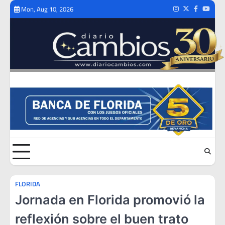
Skip
Mon, Aug 10, 2026
Instagram
Twitter
Facebook
Youtub
to
content
FLORIDA
Jornada en Florida promovió la
reflexión sobre el buen trato