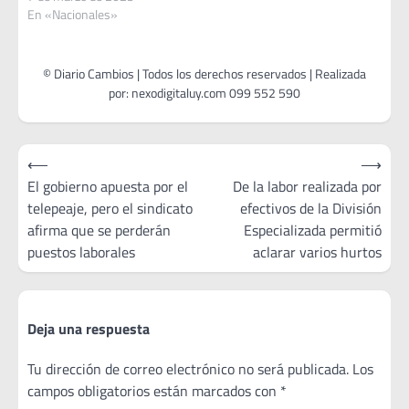
la gestión del año 2022 que
En «Nacionales»
efectuó el presidente de la
República Luis Lacalle ante
la Asamblea General en el
Palacio Legislativo, este
jueves…
Navegación
⟵
⟶
de
El gobierno apuesta por el
De la labor realizada por
telepeaje, pero el sindicato
efectivos de la División
entradas
afirma que se perderán
Especializada permitió
puestos laborales
aclarar varios hurtos
Deja una respuesta
Tu dirección de correo electrónico no será publicada.
Los
campos obligatorios están marcados con
*