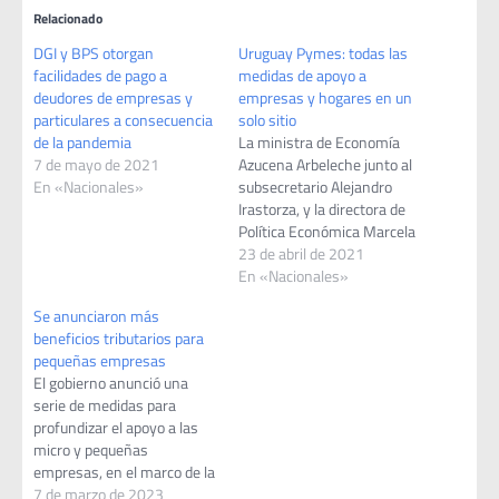
Relacionado
DGI y BPS otorgan
Uruguay Pymes: todas las
facilidades de pago a
medidas de apoyo a
deudores de empresas y
empresas y hogares en un
particulares a consecuencia
solo sitio
de la pandemia
La ministra de Economía
7 de mayo de 2021
Azucena Arbeleche junto al
En «Nacionales»
subsecretario Alejandro
Irastorza, y la directora de
Política Económica Marcela
Bensión, presentaron
23 de abril de 2021
públicamente todas las
En «Nacionales»
medidas vigentes de apoyo
Se anunciaron más
para los sectores golpeados
beneficios tributarios para
por la pandemia, que ya se
pequeñas empresas
pueden consultar a través
El gobierno anunció una
de la web de la Agencia
serie de medidas para
Nacional de Desarrollo…
profundizar el apoyo a las
micro y pequeñas
empresas, en el marco de la
rendición de cuentas sobre
7 de marzo de 2023