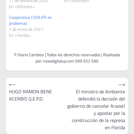
17 de febrero de 2025
En «Difuntos»
En «Difuntos»
Cooperativa COVILIFE en
problemas
7 de enero de 2021
En «Florida»
Navegación
⟵
⟶
de
HUGO RAMON BENE
El ministro de Ambiente
ACERBIS Q.E.P.D.
defendió la decisión del
entradas
gobierno de cancelar Arazatí
y apostar por la
construcción de la represa
en Florida