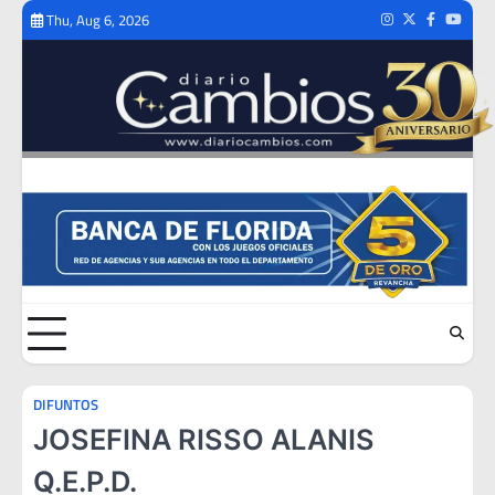
Skip
Thu, Aug 6, 2026
Instagram
Twitter
Facebook
Youtub
to
content
DIFUNTOS
JOSEFINA RISSO ALANIS
Q.E.P.D.