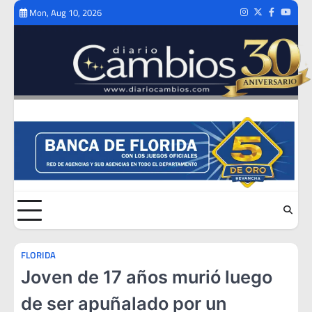
Skip
Mon, Aug 10, 2026
Instagram
Twitter
Facebook
Youtub
to
content
FLORIDA
Joven de 17 años murió luego
de ser apuñalado por un