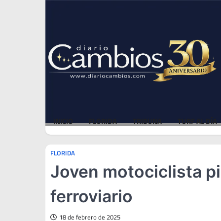
Skip
Sat, Aug 8, 2026
to
content
INICIO
FLORIDA
TRIBUNA
TURF AL DÍA
FLORIDA
Joven motociclista pi
ferroviario
18 de febrero de 2025