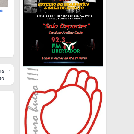
as
ra
⟶
to