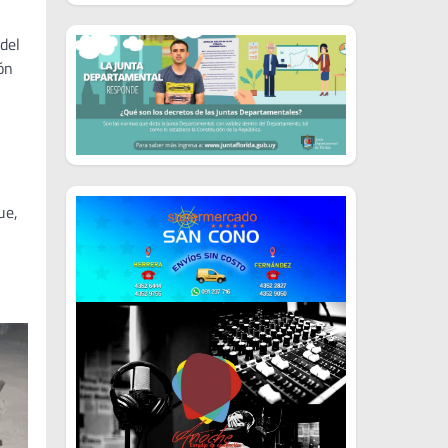
del
ón
ue,