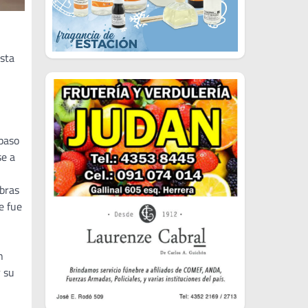
ista
 paso
se a
obras
e fue
n
r su