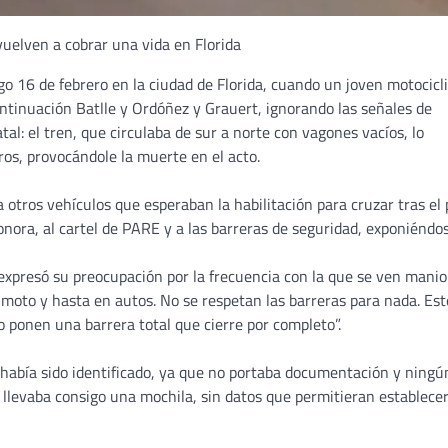
vuelven a cobrar una vida en Florida
go 16 de febrero en la ciudad de Florida, cuando un joven motocicl
continuación Batlle y Ordóñez y Grauert, ignorando las señales de
tal: el tren, que circulaba de sur a norte con vagones vacíos, lo
os, provocándole la muerte en el acto.
a otros vehículos que esperaban la habilitación para cruzar tras el
sonora, al cartel de PARE y a las barreras de seguridad, exponiéndo
expresó su preocupación por la frecuencia con la que se ven mani
n moto y hasta en autos. No se respetan las barreras para nada. Est
o ponen una barrera total que cierre por completo”.
o había sido identificado, ya que no portaba documentación y ningú
o llevaba consigo una mochila, sin datos que permitieran establece