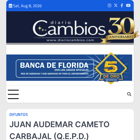
Skip
Sat, Aug 8, 2026
Instagram
Twitter
Facebook
Youtub
to
content
DIFUNTOS
JUAN AUDEMAR CAMETO
CARBAJAL (Q.E.P.D.)