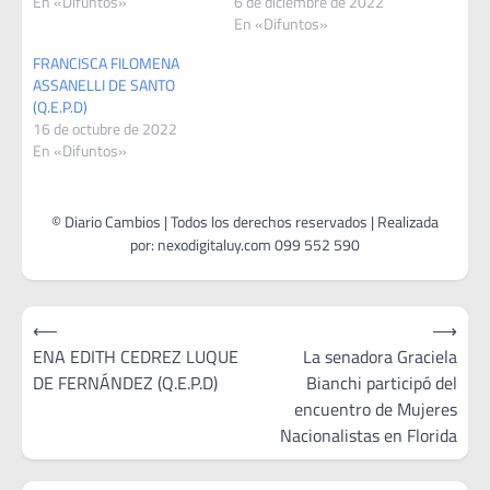
En «Difuntos»
6 de diciembre de 2022
En «Difuntos»
FRANCISCA FILOMENA
ASSANELLI DE SANTO
(Q.E.P.D)
16 de octubre de 2022
En «Difuntos»
Navegación
⟵
⟶
de
ENA EDITH CEDREZ LUQUE
La senadora Graciela
DE FERNÁNDEZ (Q.E.P.D)
Bianchi participó del
entradas
encuentro de Mujeres
Nacionalistas en Florida