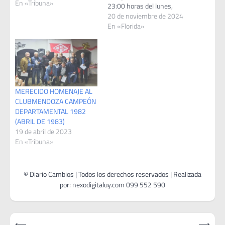
En «Tribuna»
23:00 horas del lunes,
personal policial de la
20 de noviembre de 2024
Seccional 7.ª se movilizó
En «Florida»
hacia la calle Eduardo
Acevedo Díaz tras recibir un
reporte de una persona
herida de arma de fuego. Al
llegar al lugar,…
MERECIDO HOMENAJE AL
CLUBMENDOZA CAMPEÓN
DEPARTAMENTAL 1982
(ABRIL DE 1983)
19 de abril de 2023
En «Tribuna»
Navegación
⟵
⟶