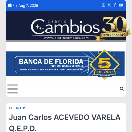
Skip
Fri, Aug 7, 2026
Instagram
Twitter
Facebook
Youtub
to
content
DIFUNTOS
Juan Carlos ACEVEDO VARELA
Q.E.P.D.