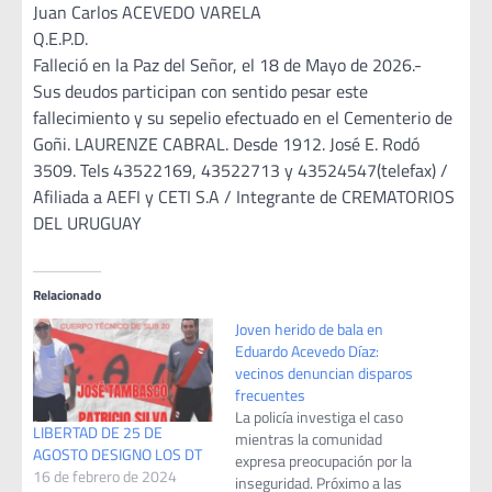
Juan Carlos ACEVEDO VARELA
Q.E.P.D.
Falleció en la Paz del Señor, el 18 de Mayo de 2026.-
Sus deudos participan con sentido pesar este
fallecimiento y su sepelio efectuado en el Cementerio de
Goñi. LAURENZE CABRAL. Desde 1912. José E. Rodó
3509. Tels 43522169, 43522713 y 43524547(telefax) /
Afiliada a AEFI y CETI S.A / Integrante de CREMATORIOS
DEL URUGUAY
Relacionado
Joven herido de bala en
Eduardo Acevedo Díaz:
vecinos denuncian disparos
frecuentes
La policía investiga el caso
LIBERTAD DE 25 DE
mientras la comunidad
AGOSTO DESIGNO LOS DT
expresa preocupación por la
16 de febrero de 2024
inseguridad. Próximo a las