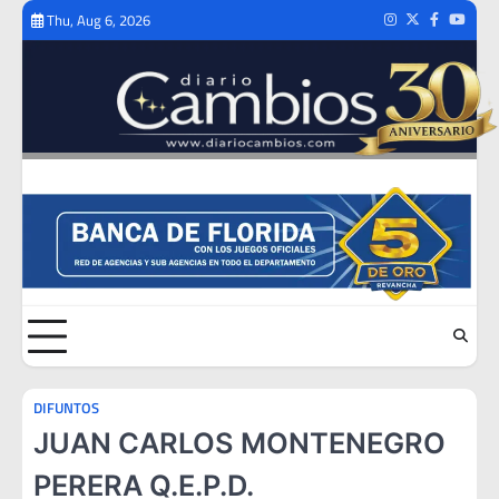
Skip
Thu, Aug 6, 2026
Instagram
Twitter
Facebook
Youtub
to
content
DIFUNTOS
JUAN CARLOS MONTENEGRO
PERERA Q.E.P.D.