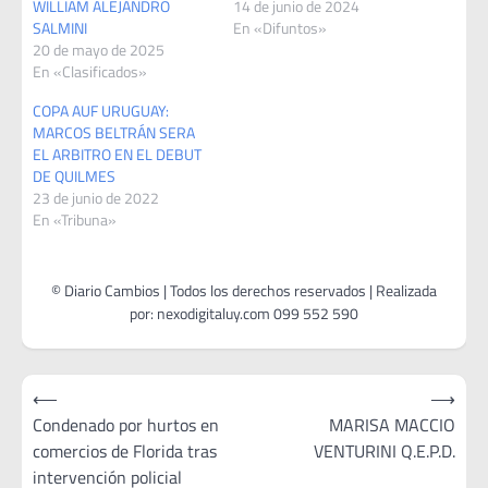
WILLIAM ALEJANDRO
14 de junio de 2024
SALMINI
En «Difuntos»
20 de mayo de 2025
En «Clasificados»
COPA AUF URUGUAY:
MARCOS BELTRÁN SERA
EL ARBITRO EN EL DEBUT
DE QUILMES
23 de junio de 2022
En «Tribuna»
Navegación
⟵
⟶
de
Condenado por hurtos en
MARISA MACCIO
comercios de Florida tras
VENTURINI Q.E.P.D.
entradas
intervención policial