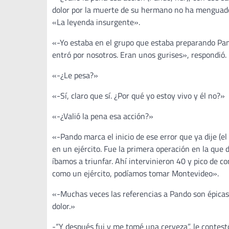
dolor por la muerte de su hermano no ha menguado»,
«La leyenda insurgente».
«-Yo estaba en el grupo que estaba preparando Pan
entró por nosotros. Eran unos gurises», respondió.
«-¿Le pesa?»
«-Sí, claro que sí. ¿Por qué yo estoy vivo y él no?»
«-¿Valió la pena esa acción?»
«-Pando marca el inicio de ese error que ya dije (e
en un ejército. Fue la primera operación en la qu
íbamos a triunfar. Ahí intervinieron 40 y pico de 
como un ejército, podíamos tomar Montevideo».
«-Muchas veces las referencias a Pando son épicas,
dolor.»
-“Y después fui y me tomé una cerveza”, le contestó