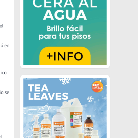
n
el
ió en
tico
io se
el