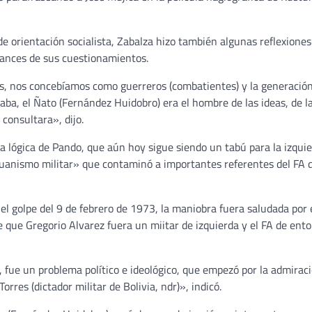
de orientación socialista, Zabalza hizo también algunas reflexione
cances de sus cuestionamientos.
as, nos concebíamos como guerreros (combatientes) y la generació
gaba, el Ñato (Fernández Huidobro) era el hombre de las ideas, de l
 consultara», dijo.
la lógica de Pando, que aún hoy sigue siendo un tabú para la izqui
eruanismo militar» que contaminó a importantes referentes del FA 
el golpe del 9 de febrero de 1973, la maniobra fuera saludada por 
e que Gregorio Alvarez fuera un miitar de izquierda y el FA de ent
, fue un problema político e ideológico, que empezó por la admirac
orres (dictador militar de Bolivia, ndr)», indicó.