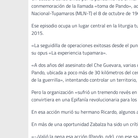
conmemoración de la llamada «toma de Pando», acc
Nacional-Tupamaros (MLN-T) el 8 de octubre de 19
Ese episodio ocupa un lugar central en la liturgia t
2015.
«La seguidilla de operaciones exitosas desde el pun
su opus «La experiencia tupamara».
«A dos años del asesinato del Che Guevara, varias
Pando, ubicada a poco más de 30 kilómetros del cen
de la guerrilla», intentando controlar un territori
Pero la organización «sufrió un tremendo revés en l
convirtiera en una Epifanía revolucionaria para los
En esa acción murió su hermano Ricardo, algunos 
En más de una oportunidad Zabalza ha sido un crític
«-¿Valió la pena esa acción (Pando, ndr), con ese 