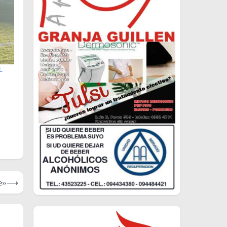
L
e»
⟶