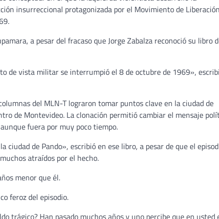
ión insurreccional protagonizada por el Movimiento de Liberació
69.
upamara, a pesar del fracaso que Jorge Zabalza reconoció su libro d
to de vista militar se interrumpió el 8 de octubre de 1969», escrib
 columnas del MLN-T lograron tomar puntos clave en la ciudad de
tro de Montevideo. La clonación permitió cambiar el mensaje polí
o, aunque fuera por muy poco tiempo.
a ciudad de Pando», escribió en ese libro, a pesar de que el episod
 muchos atraídos por el hecho.
años menor que él.
o feroz del episodio.
saldo trágico? Han pasado muchos años y uno percibe que en usted 