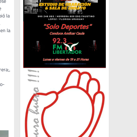
ese
e
ió la
a
en la
rera;,
vo-