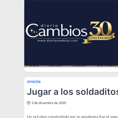
Skip
Sat, Aug 8, 2026
to
content
INICIO
FLORIDA
TRIBUNA
TURF AL DÍA
OPINIÓN
Jugar a los soldadito
5 de diciembre de 2020
Un octubre constreñido por la pandemia fue el marco