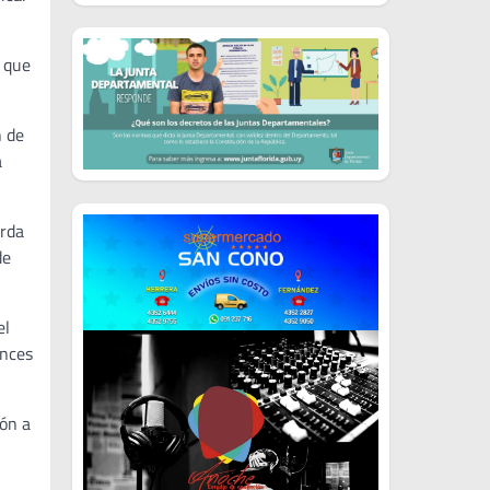
s que
n de
a
erda
de
el
onces
ión a