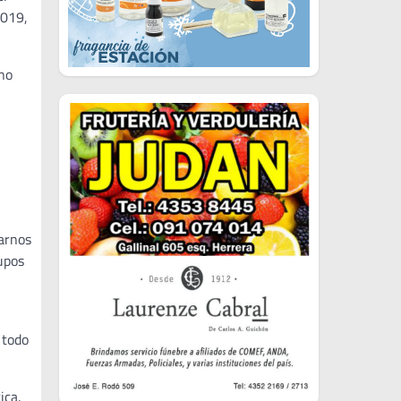
2019,
no
marnos
upos
 todo
ica.