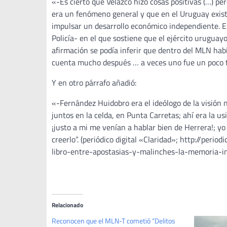
«-Es cierto que Velazco hizo cosas positivas (…) pe
era un fenómeno general y que en el Uruguay existí
impulsar un desarrollo económico independiente. Es
Policía- en el que sostiene que el ejército uruguayo
afirmación se podía inferir que dentro del MLN hab
cuenta mucho después … a veces uno fue un poco t
Y en otro párrafo añadió:
«-Fernández Huidobro era el ideólogo de la visión 
juntos en la celda, en Punta Carretas; ahí era la u
¡justo a mi me venían a hablar bien de Herrera!; y
creerlo”. (periódico digital «Claridad»; http://per
libro-entre-apostasias-y-malinches-la-memoria-
Relacionado
Reconocen que el MLN-T cometió “Delitos