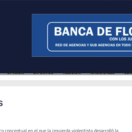
OPINIÓN
DIFUNTOS
RELIGIÓN
NACIONALES
CLA
s
 conceptual en el que la izquierda violentista desarrolló la