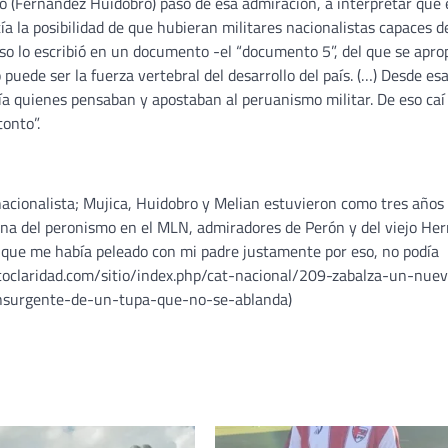
ro (Fernández Huidobro) pasó de esa admiración, a interpretar que 
a la posibilidad de que hubieran militares nacionalistas capaces d
o lo escribió en un documento -el “documento 5”, del que se aprop
 puede ser la fuerza vertebral del desarrollo del país. (…) Desde es
ía quienes pensaban y apostaban al peruanismo militar. De eso caí 
onto”.
nacionalista; Mujica, Huidobro y Melian estuvieron como tres años
sina del peronismo en el MLN, admiradores de Perón y del viejo Her
o que me había peleado con mi padre justamente por eso, no podía
iodicoclaridad.com/sitio/index.php/cat-nacional/209-zabalza-un-nue
insurgente-de-un-tupa-que-no-se-ablanda)