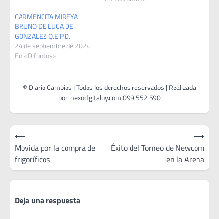
CARMENCITA MIREYA
BRUNO DE LUCA DE
GONZALEZ Q.E.P.D.
24 de septiembre de 2024
En «Difuntos»
Navegación
⟵
⟶
de
Movida por la compra de
Éxito del Torneo de Newcom
frigoríficos
en la Arena
entradas
Deja una respuesta