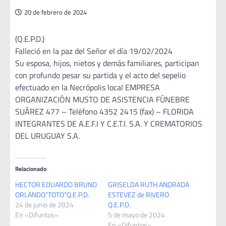
20 de febrero de 2024
(Q.E.P.D.)
Falleció en la paz del Señor el día 19/02/2024
Su esposa, hijos, nietos y demás familiares, participan
con profundo pesar su partida y el acto del sepelio
efectuado en la Necrópolis local EMPRESA
ORGANIZACIÓN MUSTO DE ASISTENCIA FÚNEBRE
SUÁREZ 477 – Teléfono 4352 2415 (fax) – FLORIDA
INTEGRANTES DE A.E.F.I Y C.E.T.I. S.A. Y CREMATORIOS
DEL URUGUAY S.A.
Relacionado
HECTOR EDUARDO BRUNO
GRISELDA RUTH ANDRADA
ORLANDO”TOTO”Q.E.P.D.
ESTEVEZ de RIVERO
24 de junio de 2024
Q.E.P.D.
En «Difuntos»
5 de mayo de 2024
En «Difuntos»